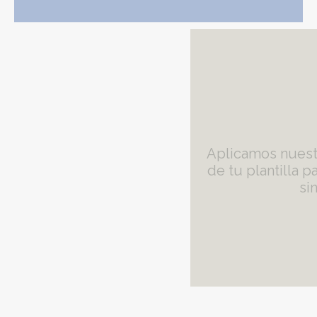
3
Aplicamos nuestro método a una parte
de tu plantilla para que puedas probar
sin riesgos