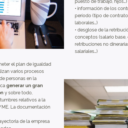
puesto de trabajo, hijos…)
• información de los cont
período (tipo de contrato
laborales…)
• desglose de la retribuc
conceptos (salario base
retribuciones no dinerar
salariales…)
eter el plan de igualdad
izan varios procesos
 de personas en la
ica
generar un gran
ón
y sobre todo,
stumbres relativos a la
PYME. La documentación
 trayectoria de la empresa