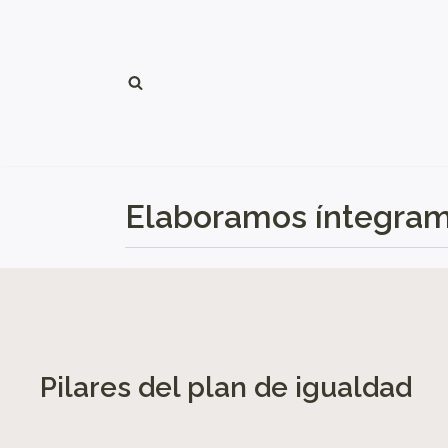
Saltar
al
contenido
Elaboramos íntegrame
Pilares del plan de igualdad