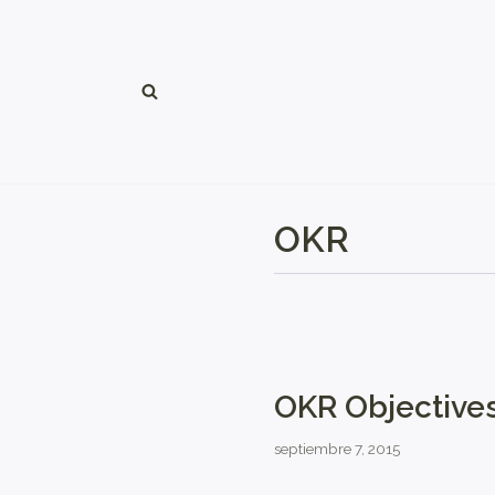
Saltar
al
contenido
OKR
OKR Objectives
septiembre 7, 2015